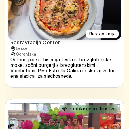
Restavracija
Restavracija Center
Lesce
Gorenjska
Odlične pice iz hišnega testa iz brezglutenske 
moke, sočni burgerji s brezglutenskimi 
bombetami. Pivo Estrella Galicia in skoraj vedno 
ena sladica, za sladkosnede.
🟢 Pooblaščeno društvo