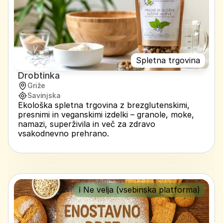
Spletna trgovina
Drobtinka
Griže
Savinjska
Ekološka spletna trgovina z brezglutenskimi, 
presnimi in veganskimi izdelki – granole, moke, 
namazi, superživila in več za zdravo 
vsakodnevno prehrano.
ℹ️ Ne velja (vsebinska platforma)