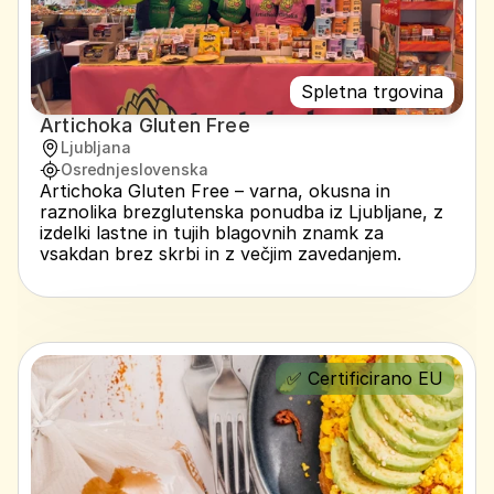
Spletna trgovina
Artichoka Gluten Free
Ljubljana
Osrednjeslovenska
Artichoka Gluten Free – varna, okusna in 
raznolika brezglutenska ponudba iz Ljubljane, z 
izdelki lastne in tujih blagovnih znamk za 
vsakdan brez skrbi in z večjim zavedanjem.
✅ Certificirano EU