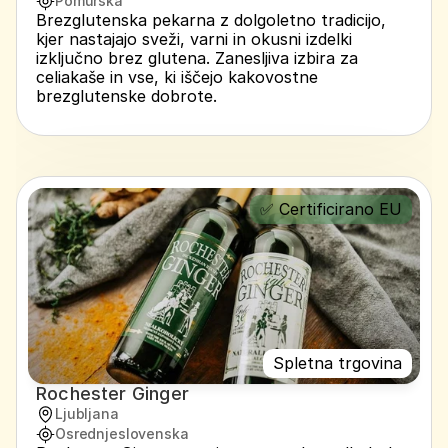
Pomurska
Brezglutenska pekarna z dolgoletno tradicijo, 
kjer nastajajo sveži, varni in okusni izdelki 
izključno brez glutena. Zanesljiva izbira za 
celiakaše in vse, ki iščejo kakovostne 
brezglutenske dobrote.
✅ Certificirano EU
Spletna trgovina
Rochester Ginger
Ljubljana
Osrednjeslovenska