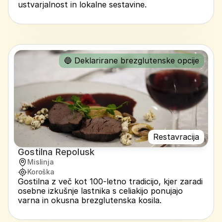
ustvarjalnost in lokalne sestavine.
🔵 Deklarirane brezglutenske opcije
Restavracija
Gostilna Repolusk
Mislinja
Koroška
Gostilna z več kot 100-letno tradicijo, kjer zaradi 
osebne izkušnje lastnika s celiakijo ponujajo 
varna in okusna brezglutenska kosila.