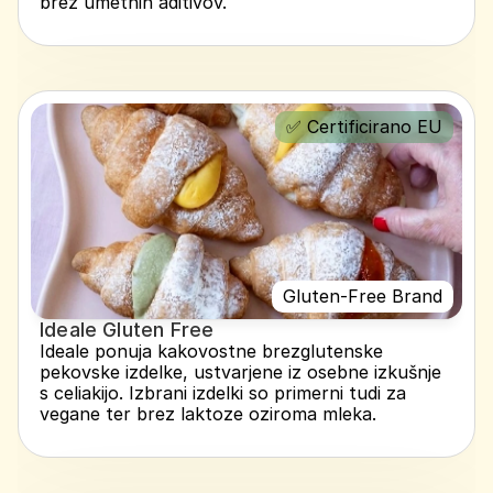
brez umetnih aditivov.
✅ Certificirano EU
Gluten-Free Brand
Ideale Gluten Free
Ideale ponuja kakovostne brezglutenske 
pekovske izdelke, ustvarjene iz osebne izkušnje 
s celiakijo. Izbrani izdelki so primerni tudi za 
vegane ter brez laktoze oziroma mleka.