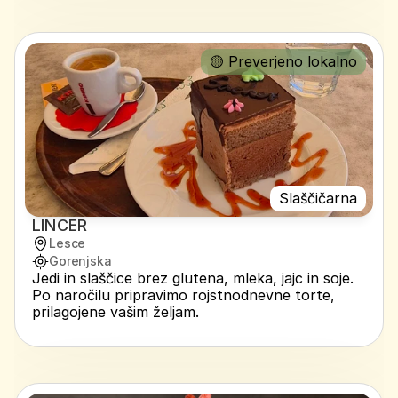
🟡 Preverjeno lokalno
Slaščičarna
LINCER
Lesce
Gorenjska
Jedi in slaščice brez glutena, mleka, jajc in soje. 
Po naročilu pripravimo rojstnodnevne torte, 
prilagojene vašim željam. 