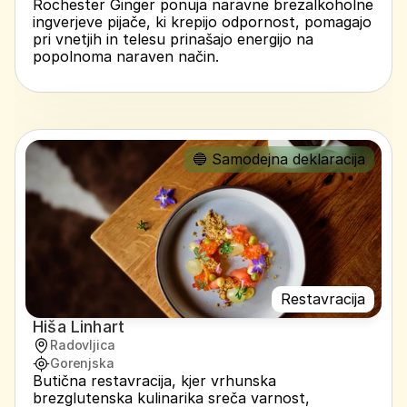
Rochester Ginger ponuja naravne brezalkoholne 
ingverjeve pijače, ki krepijo odpornost, pomagajo 
pri vnetjih in telesu prinašajo energijo na 
popolnoma naraven način.
🔵 Samodejna deklaracija
Restavracija
Hiša Linhart
Radovljica
Gorenjska
Butična restavracija, kjer vrhunska 
brezglutenska kulinarika sreča varnost, 