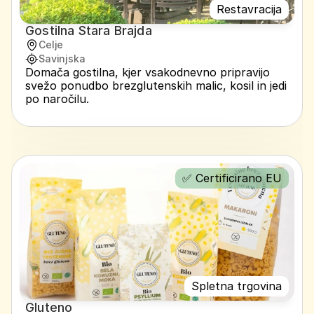
Restavracija
Gostilna Stara Brajda
Celje
Savinjska
Domača gostilna, kjer vsakodnevno pripravijo 
svežo ponudbo brezglutenskih malic, kosil in jedi 
po naročilu.
✅ Certificirano EU
Spletna trgovina
Gluteno