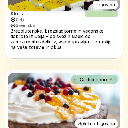
Trgovina
Aloria
NOV RECEPT
Celje
Savinjska
Brezglutenske, brezsladkorne in veganske 
dobrote iz Celja – od svežih sladic do 
zamrznjenih izdelkov, vse pripravljeno z mislijo 
na vaše zdravje in okus.
✅ Certificirano EU
Spletna trgovina