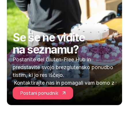
Se še ne vidite 
na seznamu?
Postanite del Gluten-Free Hub in 
predstavite svojo brezglutensko ponudbo 
tistim, ki jo res iščejo.
Kontaktirajte nas in pomagali vam bomo z vključ
Postani ponudnik