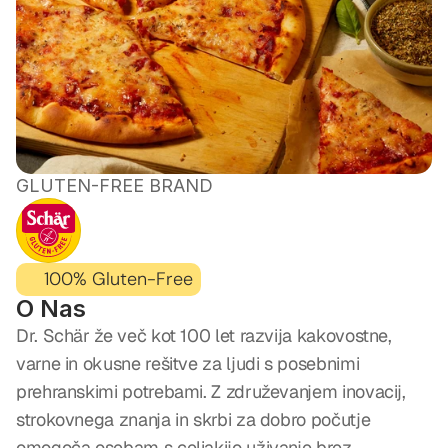
GLUTEN-FREE BRAND
DR.
SCHÄR
100% Gluten-Free
O Nas
Dr. Schär že več kot 100 let razvija kakovostne, 
varne in okusne rešitve za ljudi s posebnimi 
prehranskimi potrebami. Z združevanjem inovacij, 
strokovnega znanja in skrbi za dobro počutje 
omogoča osebam s celiakijo uživanje brez 