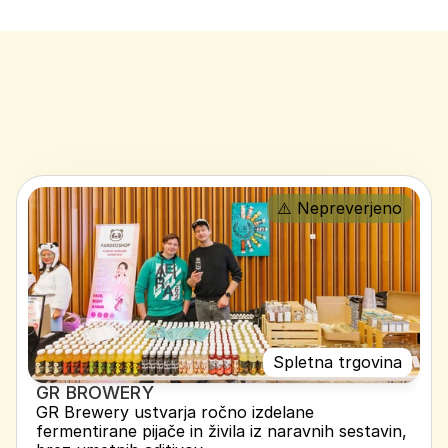
⚠️ Nepreverjeno
Spletna trgovina
GR BROWERY
GR Brewery ustvarja ročno izdelane 
fermentirane pijače in živila iz naravnih sestavin, 