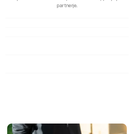
partnerje.
Kaj pravzaprav je Gluten-Free Hub EU?
Ali je uporaba Huba brezplačna?
Kako se podjetje lahko pridruži Hubu?
Kako preverjate, da so ponudniki res varni 
za osebe s celiakijo?
Katere ugodnosti dobim kot uporabnik 
gluten-free skupnosti?
Omejitev odgovornosti