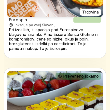
Trgovina
Eurospin
NOV RECEPT
Lokacije po vsej Sloveniji
Pri izdelkih, ki spadajo pod Eurospinovo 
blagovno znamko Amo Essere Senza Glutine ni 
kompromisov; cene so nizke, okus je poln, 
brezglutenski izdelki pa certificirani. To je 
pametni nakup. To je Eurospin.
🟡 Preverjeno lokalno