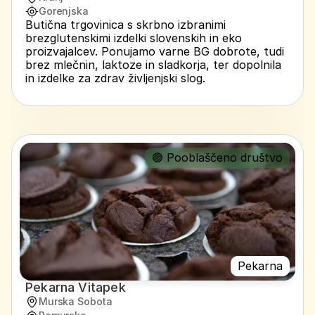
Gorenjska
Butična trgovinica s skrbno izbranimi 
brezglutenskimi izdelki slovenskih in eko 
proizvajalcev. Ponujamo varne BG dobrote, tudi 
brez mlečnin, laktoze in sladkorja, ter dopolnila 
in izdelke za zdrav življenjski slog.
🟢 Pooblaščeno društvo
Pekarna
Pekarna Vitapek
Murska Sobota