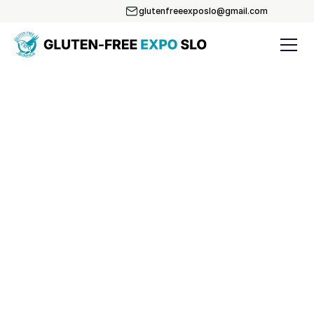
glutenfreeexposlo@gmail.com
STOPITE V STIK Z NAMI
Imate vprašanja, želite sodelovati kot ponudnik ali 
sponzor, ali pa potrebujete več informacij o 
dogodku?      Z veseljem vam pomagamo!
Organizatorja: Adele Gray Kokalj & Anton Gray 
Kokalj
Pišete nam lahko tukaj
glutenfreeexposlo@gmail.com