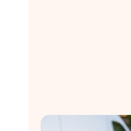
Kaj nas 
vodi
?
Celiakija je avtoimunska bolezen, k
ljudi, a še vedno ostaja premalo p
napačno razumljena. Gluten-Free E
odgovor na to vrzel v znanju, ponu
Povečati ozaveščenost o celiakiji
Ponuditi varen prostor za okušan
izdelkov,
Zgraditi skupnost, kjer si ljudje la
nasvete in podporo.