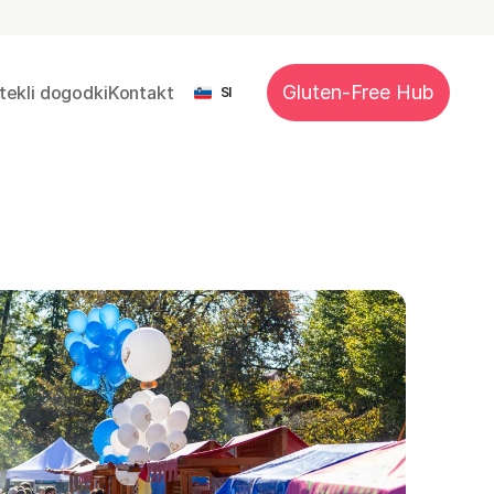
Select Language
Gluten-Free Hub
tekli dogodki
Kontakt
SI