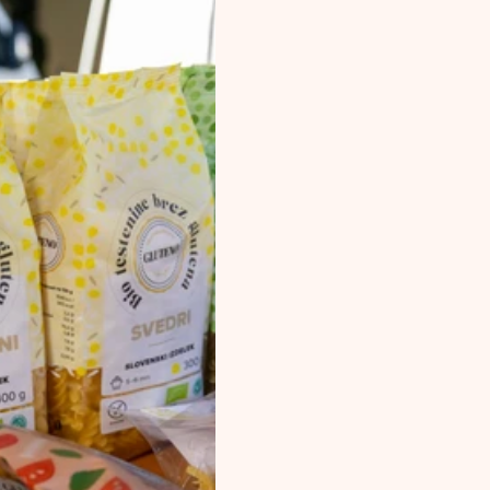
Kaj 
ponuj
Največjo zbrano pon
Sloveniji
Degustacije, food tr
Predavanja in svetov
Tematska doživetja,
kuhinja
Blog, novice in stro