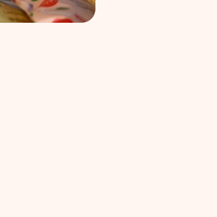
reberite naš 
etični kode
ovanje in transparentnost so temelj Gluten-Free Ex
eksom se vsi vključeni (razstavljavci, obiskovalci, or
ujemo k ustvarjanju varnega, vključujočega in odgov
vse.
Spodaj najdete načela, ki jih skupaj soustvarjamo.
 vključenost
ransparentnost
robit