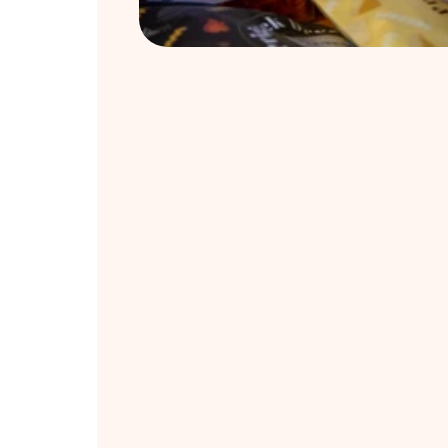
P
Zaupanje, spošt
tem etičnim kod
partnerji) zavez
Spoštovanje in
Poštenost in t
Varnost in dob