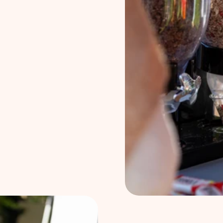
i prizadene vedno več 
repoznana in pogosto 
xpo 2025 nastaja kot 
dbi in podpori.
je brezglutenskih 
hko izmenjajo izkušnje, 