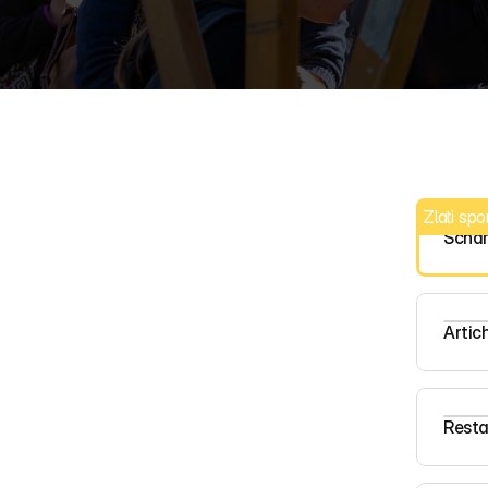
Zlati sp
Scha
Program 27.9
Kako do nas?
Artic
Izdelki & darila
Resta
Živi bolje