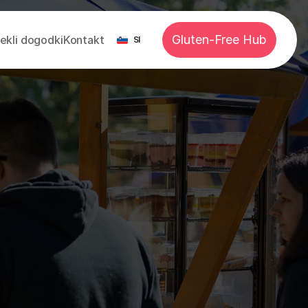
Select Language
Gluten-Free Hub
ekli dogodki
Kontakt
SI