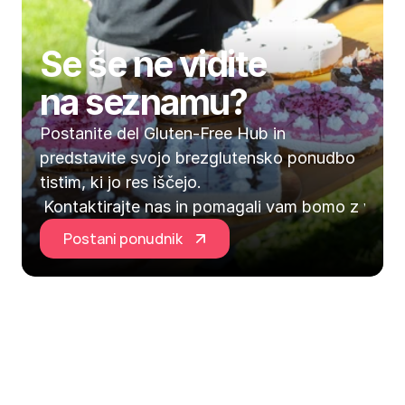
Se še ne vidite 
na seznamu?
Postanite del Gluten-Free Hub in 
predstavite svojo brezglutensko ponudbo 
tistim, ki jo res iščejo.
Kontaktirajte nas in pomagali vam bomo z vključ
Postani ponudnik