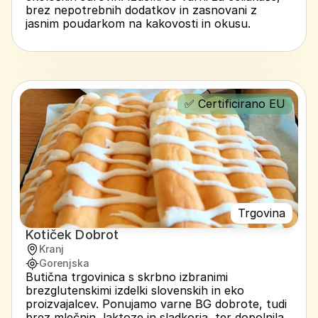
brez nepotrebnih dodatkov in zasnovani z 
jasnim poudarkom na kakovosti in okusu.
✅ Certificirano EU
Trgovina
Kotiček Dobrot
Kranj
Gorenjska
Butična trgovinica s skrbno izbranimi 
brezglutenskimi izdelki slovenskih in eko 
proizvajalcev. Ponujamo varne BG dobrote, tudi 
brez mlečnin, laktoze in sladkorja, ter dopolnila 