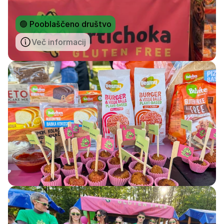
🟢 Pooblaščeno društvo
Več informacij