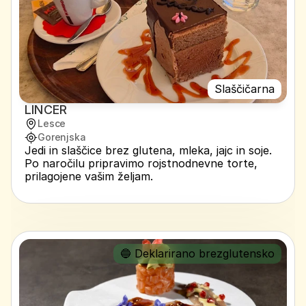
Slaščičarna
LINCER
Lesce
Gorenjska
Jedi in slaščice brez glutena, mleka, jajc in soje. 
Po naročilu pripravimo rojstnodnevne torte, 
prilagojene vašim željam. 
🔵 Deklarirano brezglutensko