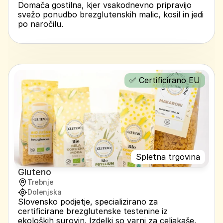
Domača gostilna, kjer vsakodnevno pripravijo 
svežo ponudbo brezglutenskih malic, kosil in jedi 
po naročilu.
✅ Certificirano EU
Spletna trgovina
Gluteno
Trebnje
Dolenjska
Slovensko podjetje, specializirano za 
certificirane brezglutenske testenine iz 
ekoloških surovin. Izdelki so varni za celiakaše, 