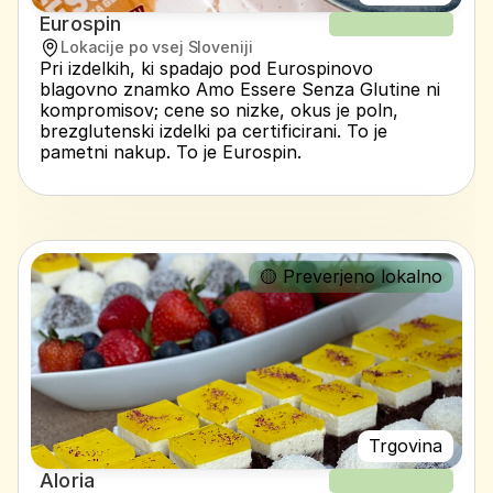
Eurospin
NOV RECEPT
Lokacije po vsej Sloveniji
Pri izdelkih, ki spadajo pod Eurospinovo 
blagovno znamko Amo Essere Senza Glutine ni 
kompromisov; cene so nizke, okus je poln, 
brezglutenski izdelki pa certificirani. To je 
pametni nakup. To je Eurospin.
🟡 Preverjeno lokalno
Trgovina
Aloria
NOV RECEPT