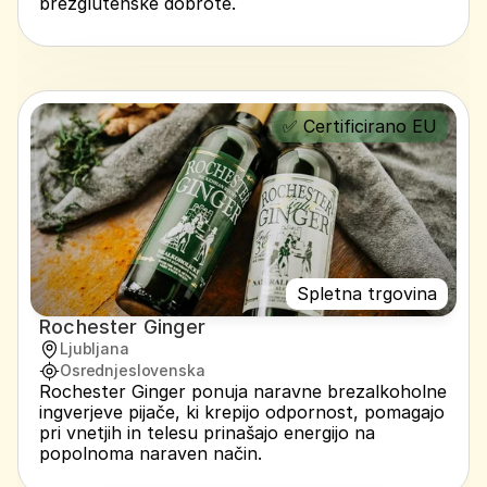
brezglutenske dobrote.
✅ Certificirano EU
Spletna trgovina
Rochester Ginger
Ljubljana
Osrednjeslovenska
Rochester Ginger ponuja naravne brezalkoholne 
ingverjeve pijače, ki krepijo odpornost, pomagajo 
pri vnetjih in telesu prinašajo energijo na 
popolnoma naraven način.