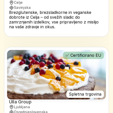
Celje
Savinjska
Brezglutenske, brezsladkorne in veganske 
dobrote iz Celja – od svežih sladic do 
zamrznjenih izdelkov, vse pripravljeno z mislijo 
na vaše zdravje in okus.
✅ Certificirano EU
Spletna trgovina
Ulla Group
Ljubljana
Osrednjeslovenska