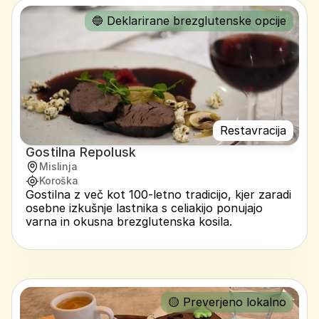
🔵 Deklarirane brezglutenske opcije
Restavracija
Gostilna Repolusk
Mislinja
Koroška
Gostilna z več kot 100-letno tradicijo, kjer zaradi 
osebne izkušnje lastnika s celiakijo ponujajo 
varna in okusna brezglutenska kosila.
🟡 Preverjeno lokalno