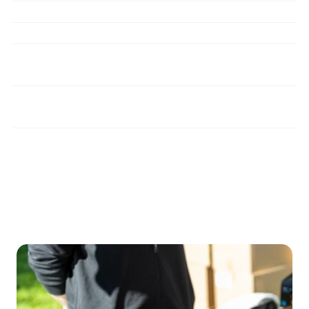
Kaj pravzaprav je Gluten-Free Hub EU?
Ali je uporaba Huba brezplačna?
Kako se podjetje lahko pridruži Hubu?
Kako preverjate, da so ponudniki res varni 
za osebe s celiakijo?
Katere ugodnosti dobim kot uporabnik 
gluten-free skupnosti?
Omejitev odgovornosti