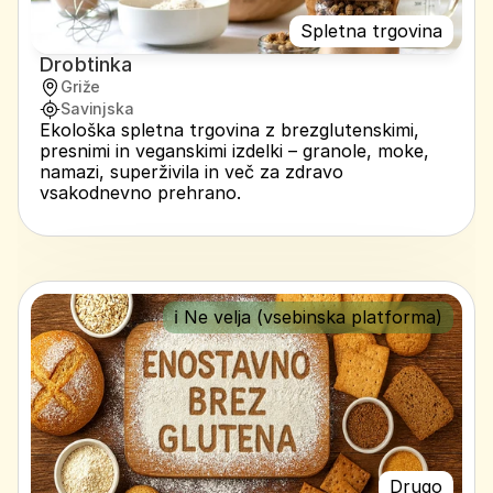
Spletna trgovina
Drobtinka
Griže
Savinjska
Ekološka spletna trgovina z brezglutenskimi, 
presnimi in veganskimi izdelki – granole, moke, 
namazi, superživila in več za zdravo 
vsakodnevno prehrano.
ℹ️ Ne velja (vsebinska platforma)
Drugo