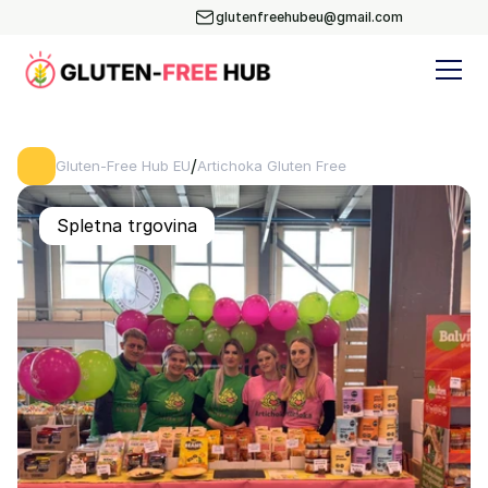
glutenfreehubeu@gmail.com
/
Gluten-Free Hub EU
Artichoka Gluten Free
Spletna trgovina