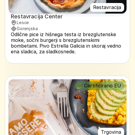
Restavracija
Restavracija Center
Lesce
Gorenjska
Odlične pice iz hišnega testa iz brezglutenske 
moke, sočni burgerji s brezglutenskimi 
bombetami. Pivo Estrella Galicia in skoraj vedno 
ena sladica, za sladkosnede.
✅ Certificirano EU
Trgovina