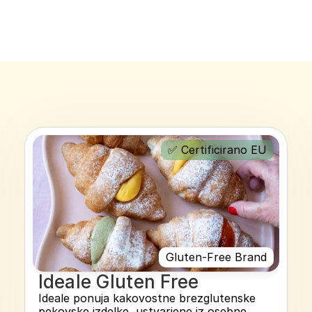
✅ Certificirano EU
Gluten-Free Brand
Ideale Gluten Free
Ideale ponuja kakovostne brezglutenske 
pekovske izdelke, ustvarjene iz osebne 