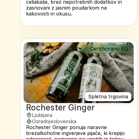
celiakaše, brez nepotrebnih dodatkov in 
zasnovani z jasnim poudarkom na 
kakovosti in okusu.
✅ Certificirano EU
Spletna trgovina
Rochester Ginger
Ljubljana
Osrednjeslovenska
Rochester Ginger ponuja naravne 
brezalkoholne ingverjeve pijače, ki krepijo 