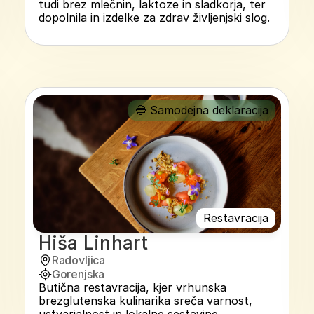
tudi brez mlečnin, laktoze in sladkorja, ter 
dopolnila in izdelke za zdrav življenjski slog.
🔵 Samodejna deklaracija
Restavracija
Hiša Linhart
Radovljica
Gorenjska
Butična restavracija, kjer vrhunska 
brezglutenska kulinarika sreča varnost, 