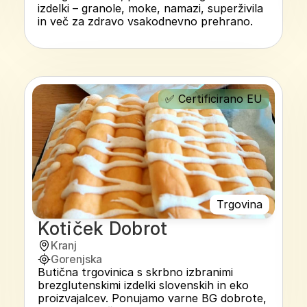
izdelki – granole, moke, namazi, superživila 
in več za zdravo vsakodnevno prehrano.
✅ Certificirano EU
Trgovina
Kotiček Dobrot
Kranj
Gorenjska
Butična trgovinica s skrbno izbranimi 
brezglutenskimi izdelki slovenskih in eko 
proizvajalcev. Ponujamo varne BG dobrote, 