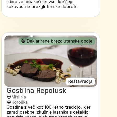
izbira za celiakaše in vse, ki iščejo 
kakovostne brezglutenske dobrote.
🔵 Deklarirane brezglutenske opcije
Restavracija
Gostilna Repolusk
Mislinja
Koroška
Gostilna z več kot 100-letno tradicijo, kjer 
zaradi osebne izkušnje lastnika s celiakijo 