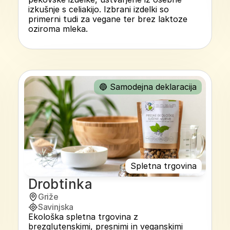
izkušnje s celiakijo. Izbrani izdelki so 
primerni tudi za vegane ter brez laktoze 
oziroma mleka.
🔵 Samodejna deklaracija
Spletna trgovina
Drobtinka
Griže
Savinjska
Ekološka spletna trgovina z 
brezglutenskimi, presnimi in veganskimi 