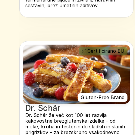
sestavin, brez umetnih aditivov.
✅ Certificirano EU
Gluten-Free Brand
Dr. Schär
Dr. Schär že več kot 100 let razvija 
kakovostne brezglutenske izdelke – od 
moke, kruha in testenin do sladkih in slanih 
prigrizkov – za brezskrbno vsakodnevno 