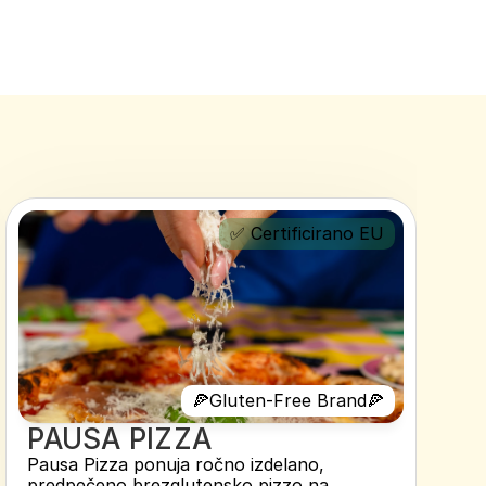
✅ Certificirano EU
🍕Gluten-Free Brand🍕
PAUSA PIZZA 
Pausa Pizza ponuja ročno izdelano, 
predpečeno brezglutensko pizzo na 