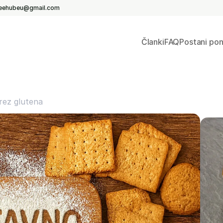
reehubeu@gmail.com
Članki
FAQ
Postani po
rez glutena