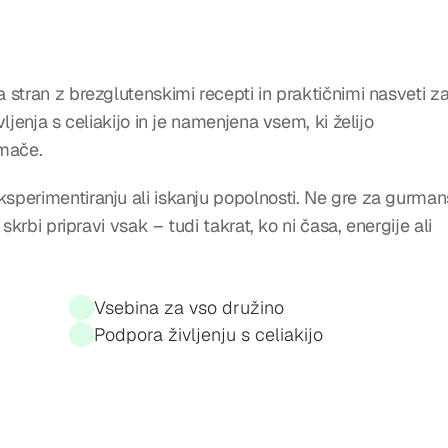
stran z brezglutenskimi recepti in praktičnimi nasveti za
jenja s celiakijo in je namenjena vsem, ki želijo 
omače.
perimentiranju ali iskanju popolnosti. Ne gre za gurman
krbi pripravi vsak – tudi takrat, ko ni časa, energije ali 
Vsebina za vso družino
Podpora življenju s celiakijo