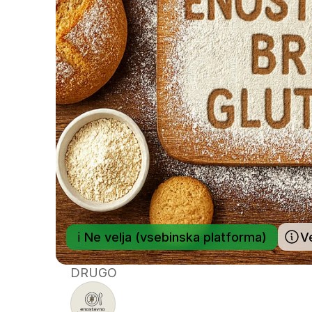
ℹ️ Ne velja (vsebinska platforma)
V
DRUGO
ENOSTAVNO
BRE