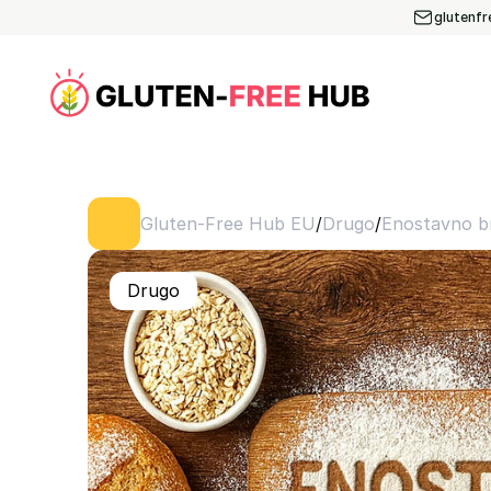
glutenf
/
/
Gluten-Free Hub EU
Drugo
Enostavno b
Drugo