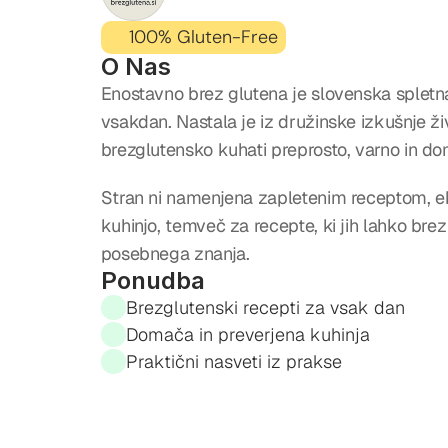
100% Gluten-Free
O Nas
Enostavno brez glutena je slovenska spletna 
vsakdan. Nastala je iz družinske izkušnje živl
brezglutensko kuhati preprosto, varno in d
Stran ni namenjena zapletenim receptom, eks
kuhinjo, temveč za recepte, ki jih lahko brez s
posebnega znanja.
Ponudba
Brezglutenski recepti za vsak dan
Domača in preverjena kuhinja
Praktični nasveti iz prakse