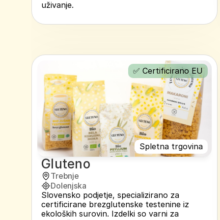
uživanje.
✅ Certificirano EU
Spletna trgovina
Gluteno
Trebnje
Dolenjska
Slovensko podjetje, specializirano za 
certificirane brezglutenske testenine iz 
ekoloških surovin. Izdelki so varni za 