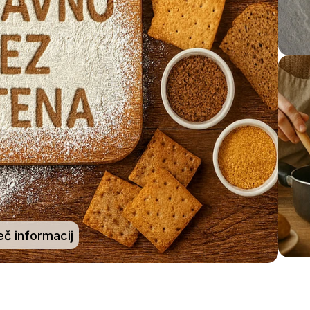
eč informacij
Z
GLUTENA