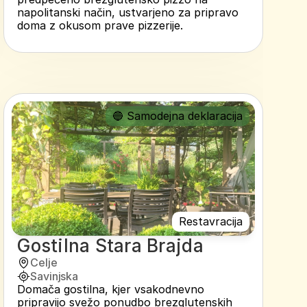
napolitanski način, ustvarjeno za pripravo 
doma z okusom prave pizzerije.
🔵 Samodejna deklaracija
Restavracija
Gostilna Stara Brajda
Celje
Savinjska
Domača gostilna, kjer vsakodnevno 
pripravijo svežo ponudbo brezglutenskih 