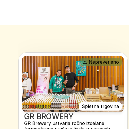
⚠️ Nepreverjeno
Spletna trgovina
GR BROWERY
GR Brewery ustvarja ročno izdelane 
fermentirane pijače in živila iz naravnih 