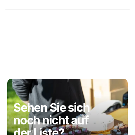
Wie überprüfen Sie, ob Anbieter wirklich 
sicher für Personen mit Zöliakie sind?
Welche Vorteile erhalte ich als Nutzer der 
glutenfreien Gemeinschaft?
Haftungsbeschränkung
Sehen Sie sich 
noch nicht auf 
der Liste?