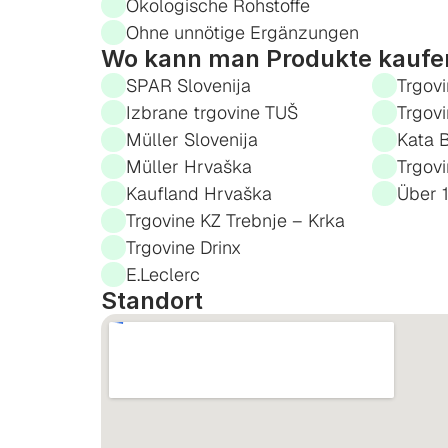
Ökologische Rohstoffe
Ohne unnötige Ergänzungen
Wo kann man Produkte kaufe
SPAR Slovenija
Trgovi
Izbrane trgovine TUŠ
Trgov
Müller Slovenija
Kata B
Müller Hrvaška
Trgovi
Kaufland Hrvaška
Über 
Trgovine KZ Trebnje – Krka
Trgovine Drinx
E.Leclerc
Standort