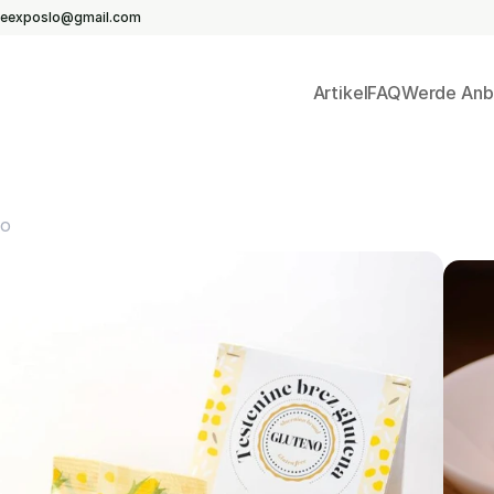
eeexposlo@gmail.com
Artikel
FAQ
Werde Anb
no