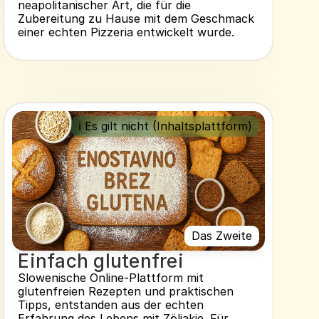
neapolitanischer Art, die für die 
Zubereitung zu Hause mit dem Geschmack 
einer echten Pizzeria entwickelt wurde.
ℹ️ Es gilt nicht (Inhaltsplattform)
Das Zweite
Einfach glutenfrei
Slowenische Online-Plattform mit 
glutenfreien Rezepten und praktischen 
Tipps, entstanden aus der echten 
Erfahrung des Lebens mit Zöliakie. Für 