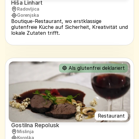
Hiša Linhart
Radovljica
Gorenjska
Boutique-Restaurant, wo erstklassige 
glutenfreie Küche auf Sicherheit, Kreativität und 
lokale Zutaten trifft.
🔵 Als glutenfrei deklariert
Restaurant
Gostilna Repolusk
Mislinja
Koroška