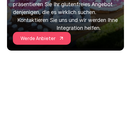
präsentieren Sie Ihr glutenfreies Angebot 
denjenigen, die es wirklich suchen.
Kontaktieren Sie uns und wir werden Ihnen bei 
Integration helfen.
Werde Anbieter
Glutenfreie Hub EU ist Ihr zentraler Anlaufpunkt für 
alles, was glutenfrei ist, in Slowenien und darüber 
hinaus in Europa!
Erforschen
Informationen
Soziale Netzwerke
Über uns
Kontakt