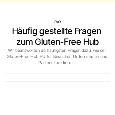
FAQ
Häufig gestellte Fragen 
zum Gluten-Free Hub
Wir beantworten die häufigsten Fragen dazu, wie der 
Gluten-Free Hub EU für Besucher, Unternehmen und 
Partner funktioniert.
Was ist eigentlich der Gluten-Free Hub EU?
Ist die Verwendung des Hubs kostenlos?
Wie kann sich das Unternehmen dem Hub 
anschließen?
Wie überprüfen Sie, ob Anbieter wirklich 
sicher für Personen mit Zöliakie sind?