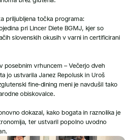
lnoma brez glutena.
a priljubljena točka programa: 
edina pri Lincer Diete BGMJ, kjer so 
čih slovenskih okusih v varni in certificirani 
prav posebnim vrhuncem – Večerjo dveh 
sta jo ustvarila Janez Repolusk in Uroš 
glutenski fine-dining meni je navdušil tako 
rodne obiskovalce.
novno dokazal, kako bogata in raznolika je 
ronomija, ter ustvaril popolno uvodno 
an.