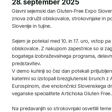
28. september 2025
Glavni sejemski dan Gluten-Free Expo Slovenia
znova združil obiskovalce, strokovnjake in po
Slovenije in tujine.
Sejem je potekal med 10. in 17. uro, vstop pa 
obiskovalce. Z nakupom zapestnice so si zago
bogatega izobraževalnega programa, delavnic
predstavitev.
V demo kuhinji so čez dan potekali priljubljen
katerimi so izstopali brezglutenski brunch z A
Eurospinom, dve enolončnici Slovenskega druš
veganske specialitete Artichoka Gluten Free.
Na predavanjih so strokovnjaki osvetlili teme 