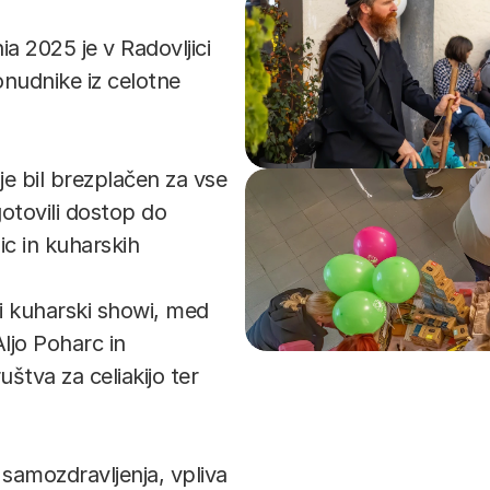
 2025 je v Radovljici 
nudnike iz celotne 
je bil brezplačen za vse 
tovili dostop do 
 in kuharskih 
i kuharski showi, med 
ljo Poharc in 
tva za celiakijo ter 
samozdravljenja, vpliva 