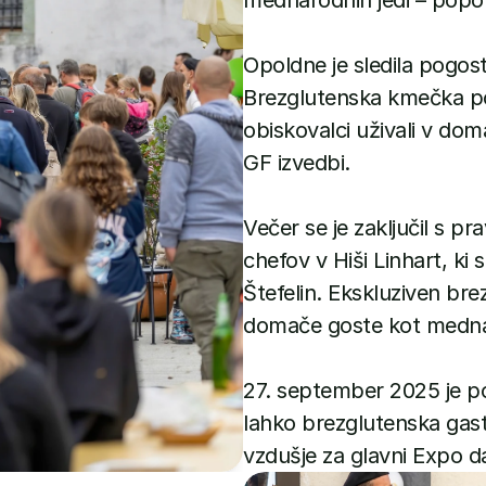
mednarodnih jedi – popo
Opoldne je sledila pogost
Brezglutenska kmečka poj
obiskovalci uživali v doma
GF izvedbi.
Večer se je zaključil s 
chefov v Hiši Linhart, ki 
Štefelin. Ekskluziven brez
domače goste kot medna
27. september 2025 je po
lahko brezglutenska gast
vzdušje za glavni Expo d