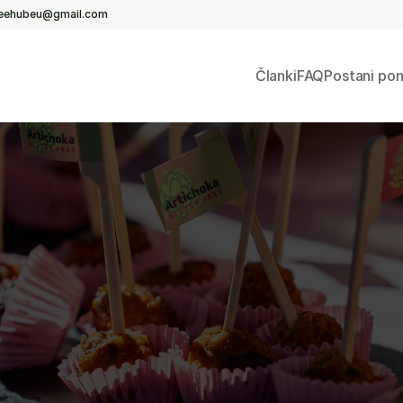
reehubeu@gmail.com
Članki
FAQ
Postani po