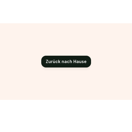
Zurück nach Hause
Glutenfreie Hub EU ist Ihr zentraler Anlaufpunkt für 